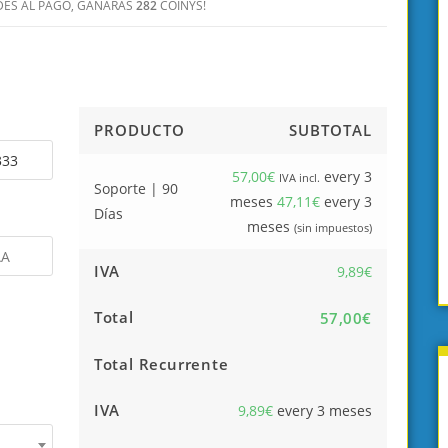
pagando por ello. Pero la forma
más importante es que puedes
EDES AL PAGO, GANARÁS
282
COINYS!
en la que está organizado el
ponerlo todo en práctica en
temario lo hace muy ameno y
cuanto lo aprendes. Muchísim
fácil de progresar y aprender.
gracias Lorak por lo que me ha
Recomiendo totalmente
enseñado.
Academia Crypto Online para
cualquiera que quiera saber
PRODUCTO
SUBTOTAL
Sara Montero
sobre criptomonedas.
Telecomunicaciones
57,00
€
every 3
IVA incl.
Soporte | 90
Alicia A.
meses
47,11
€
every 3
Días
Comercial
meses
(sin impuestos)
IVA
9,89
€
Total
57,00
€
Total Recurrente
IVA
9,89
€
every 3 meses