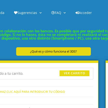
nda
Sugerencias
FAQ
Acceder
 colaboración con los bancos. Es posible que por seguridad tu 
digo. Si no lo haces, ésta no se completará ni realizará el car
n dispositivo, usa otro distinto (Smartphone / PC), usa otra tar
¿Qué es y cómo funciona el 3DS?
o a tu carrito.
VER CARRITO
HAZ CLIC AQUÍ PARA INTRODUCIR TU CÓDIGO
Cuando vi tanto contenido, me
¿Mi opinión de forma resumida
pareció abrumador e incluso
De no saber nada a tener unos
demasiado, hasta habiendo
cimientos de alta calidad. Lo