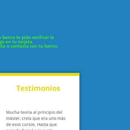
banco te pida verificar la
go en tu tarjeta.
jeta o contacta con tu banco.
Testimonios
?
Mucha teoría al principio del
Cuando vi tanto contenido, 
máster, creía que era uno más
pareció abrumador e incluso
de esos cursos. Hasta que
demasiado, hasta habiendo