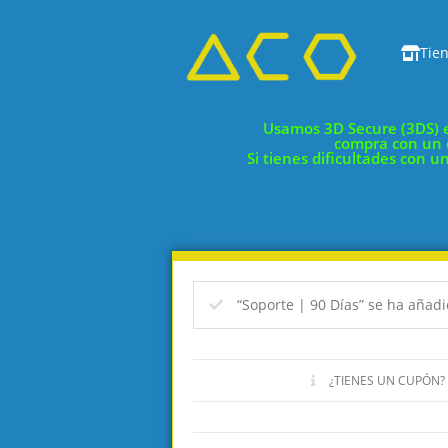
Tie
Usamos 3D Secure (3DS) en
compra con un có
Si tienes dificultades con u
“Soporte | 90 Días” se ha añadid
¿TIENES UN CUPÓN?