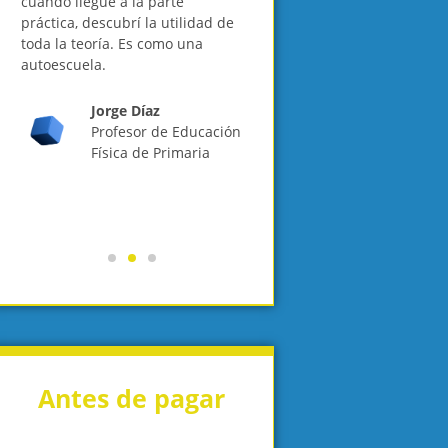
cuando llegué a la parte
pagando por ello. Pero la fo
práctica, descubrí la utilidad de
en la que está organizado el
as
toda la teoría. Es como una
temario lo hace muy ameno 
s
autoescuela.
fácil de progresar y aprender
Recomiendo totalmente
Academia Crypto Online par
Jorge Díaz
cualquiera que quiera saber
Profesor de Educación
sobre criptomonedas.
Física de Primaria
Alicia A.
Comercial
Antes de pagar